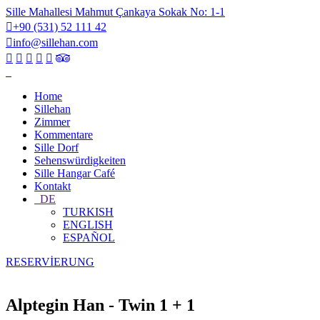
Sille Mahallesi Mahmut Çankaya Sokak No: 1-1
+90 (531) 52 111 42
info@sillehan.com
Home
Sillehan
Zimmer
Kommentare
Sille Dorf
Sehenswürdigkeiten
Sille Hangar Café
Kontakt
DE
TURKISH
ENGLISH
ESPAÑOL
RESERVİERUNG
Alptegin Han - Twin 1 + 1