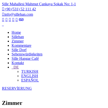
Sille Mahallesi Mahmut Çankaya Sokak No: 1-1
+90 (531) 52 111 42
info@sillehan.com
Home
Sillehan
Zimmer
Kommentare
Sille Dorf
Sehenswürdigkeiten
Sille Hangar Café
Kontakt
DE
TURKISH
ENGLISH
ESPAÑOL
RESERVİERUNG
Zimmer