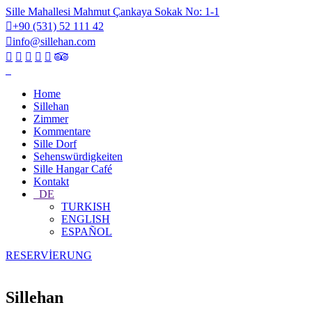
Sille Mahallesi Mahmut Çankaya Sokak No: 1-1
+90 (531) 52 111 42
info@sillehan.com
Home
Sillehan
Zimmer
Kommentare
Sille Dorf
Sehenswürdigkeiten
Sille Hangar Café
Kontakt
DE
TURKISH
ENGLISH
ESPAÑOL
RESERVİERUNG
Sillehan