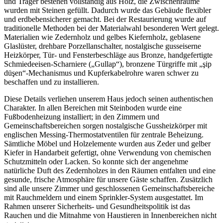
und Träger bestehen vollständig aus Holz, die Zwischenräume
wurden mit Steinen gefüllt. Dadurch wurde das Gebäude flexibler
und erdbebensicherer gemacht. Bei der Restaurierung wurde auf
traditionelle Methoden bei der Materialwahl besonderen Wert gelegt.
Materialien wie Zedernholz und gelbes Kiefernholz, geblasene
Glaslüster, drehbare Porzellanschalter, nostalgische gusseiserne
Heizkörper, Tür- und Fensterbeschläge aus Bronze, handgefertigte
Schmiedeeisen-Scharniere („Gullap“), bronzene Türgriffe mit „şip
düşen“-Mechanismus und Kupferkabelrohre waren schwer zu
beschaffen und zu installieren.
D
iese Details verliehen unserem Haus jedoch seinen authentischen
Charakter. In allen Bereichen mit Steinboden wurde eine
Fußbodenheizung installiert; in den Zimmern und
Gemeinschaftsbereichen sorgen nostalgische Gussheizkörper mit
englischen Messing-Thermostatventilen für zentrale Beheizung.
Sämtliche Möbel und Holzelemente wurden aus Zeder und gelber
Kiefer in Handarbeit gefertigt, ohne Verwendung von chemischen
Schutzmitteln oder Lacken. So konnte sich der angenehme
natürliche Duft des Zedernholzes in den Räumen entfalten und eine
gesunde, frische Atmosphäre für unsere Gäste schaffen. Zusätzlich
sind alle unsere Zimmer und geschlossenen Gemeinschaftsbereiche
mit Rauchmeldern und einem Sprinkler-System ausgestattet. Im
Rahmen unserer Sicherheits- und Gesundheitspolitik ist das
Rauchen und die Mitnahme von Haustieren in Innenbereichen nicht