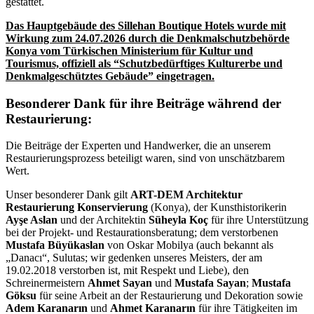
gestattet.
Das Hauptgebäude des Sillehan Boutique Hotels wurde mit
Wirkung zum 24.07.2026 durch die Denkmalschutzbehörde
Konya vom Türkischen Ministerium für Kultur und
Tourismus, offiziell als “Schutzbedürftiges Kulturerbe und
Denkmalgeschütztes Gebäude” eingetragen.
Besonderer Dank für ihre Beiträge während der
Restaurierung:
Die Beiträge der Experten und Handwerker, die an unserem
Restaurierungsprozess beteiligt waren, sind von unschätzbarem
Wert.
U
nser besonderer Dank gilt
ART-DEM Architektur
Restaurierung Konservierung
(Konya), der Kunsthistorikerin
Ayşe Aslan
und der Architektin
Süheyla Koç
für ihre Unterstützung
bei der Projekt- und Restaurationsberatung; dem verstorbenen
Mustafa Büyükaslan
von Oskar Mobilya (auch bekannt als
„Danacı“, Sulutas; wir gedenken unseres Meisters, der am
19.02.2018 verstorben ist, mit Respekt und Liebe), den
Schreinermeistern
Ahmet Sayan
und
Mustafa Sayan
;
Mustafa
Göksu
für seine Arbeit an der Restaurierung und Dekoration sowie
Adem Karanarın
und
Ahmet Karanarın
für ihre Tätigkeiten im