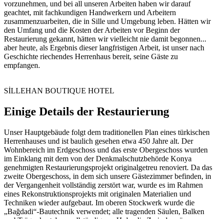
vorzunehmen, und bei all unseren Arbeiten haben wir darauf
geachtet, mit fachkundigen Handwerkern und Arbeitern
zusammenzuarbeiten, die in Sille und Umgebung leben. Hätten wir
den Umfang und die Kosten der Arbeiten vor Beginn der
Restaurierung gekannt, hätten wir vielleicht nie damit begonnen...
aber heute, als Ergebnis dieser langfristigen Arbeit, ist unser nach
Geschichte riechendes Herrenhaus bereit, seine Gäste zu
empfangen.
SİLLEHAN BOUTIQUE HOTEL
Einige Details der Restaurierung
U
nser Hauptgebäude folgt dem traditionellen Plan eines türkischen
Herrenhauses und ist baulich gesehen etwa 450 Jahre alt. Der
Wohnbereich im Erdgeschoss und das erste Obergeschoss wurden
im Einklang mit dem von der Denkmalschutzbehörde Konya
genehmigten Restaurierungsprojekt originalgetreu renoviert. Da das
zweite Obergeschoss, in dem sich unsere Gästezimmer befinden, in
der Vergangenheit vollständig zerstört war, wurde es im Rahmen
eines Rekonstruktionsprojekts mit originalen Materialien und
Techniken wieder aufgebaut. Im oberen Stockwerk wurde die
„Bağdadi“-Bautechnik verwendet; alle tragenden Säulen, Balken