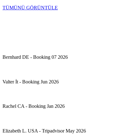
TÜMÜNÜ GÖRÜNTÜLE
Mükemmel!.
+ ⭐⭐⭐⭐⭐
Sadece seyahat edeceğiniz bir yer değil, aynı zamanda geri dönmek 
Bernhard DE - Booking 07 2026
15 yılı aşkın süredir seyahat ediyorum ve ilk defa, otel sahibi kada
Valter İt - Booking Jun 2026
Otel çok güzel ve Habib ile ailesi çok misafirperver. İletişim 
Rachel CA - Booking Jan 2026
Sanatsal bir atmosfer. Bu çok güzel bir otel; tarih sever biri ola
Elizabeth L. USA - Tripadvisor May 2026