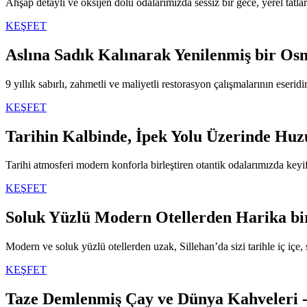
Ahşap detaylı ve oksijen dolu odalarımızda sessiz bir gece, yerel tatlar
KEŞFET
Aslına Sadık Kalınarak Yenilenmiş bir Os
9 yıllık sabırlı, zahmetli ve maliyetli restorasyon çalışmalarının eseridir
KEŞFET
Tarihin Kalbinde, İpek Yolu Üzerinde Hu
Tarihi atmosferi modern konforla birleştiren otantik odalarımızda keyif
KEŞFET
Soluk Yüzlü Modern Otellerden Harika bi
Modern ve soluk yüzlü otellerden uzak, Sillehan’da sizi tarihle iç içe
KEŞFET
Taze Demlenmiş Çay ve Dünya Kahveleri -