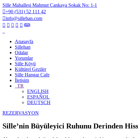
Sille Mahallesi Mahmut Çankaya Sokak No: 1-1
+90 (531) 52 111 42
info@sillehan.com
Anasayfa
Sillehan
Odalar
Yorumlar
Sille Köyü
Kültürel Geziler
Sille Hangar Cafe
İletişim
TR
ENGLISH
ESPAÑOL
DEUTSCH
REZERVASYON
Sille’nin Büyüleyici Ruhunu Derinden His