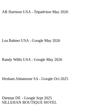
Muhteşem bir mücevher. Sillehan Butik Otel gerçekten bir mücevh
AR Harrison USA - Tripadvisor May 2026
Burada birkaç gün kaldık ve harika bir deneyim yaşadık! Sahibi 
Burada geçirdiğim zamana bayıldım! Muhteşem konum, mükemmel 
Lea Bahner USA - Google May 2026
Burası her yönüyle mükemmeldi! Grubumuzun ihtiyaç duyduğu ve 
Randy Willis USA - Google May 2026
Türkiye'deki en güzel konaklamalarımdan biriydi... Sahibi çok ca
Hesham Almansour SA - Google Oct 2025
Küçük ve zarif 5 yıldızlı otel. Konya yakınlarındaki şirin bir köy
Dietmar DE - Google Sept 2025
SİLLEHAN BOUTIQUE HOTEL