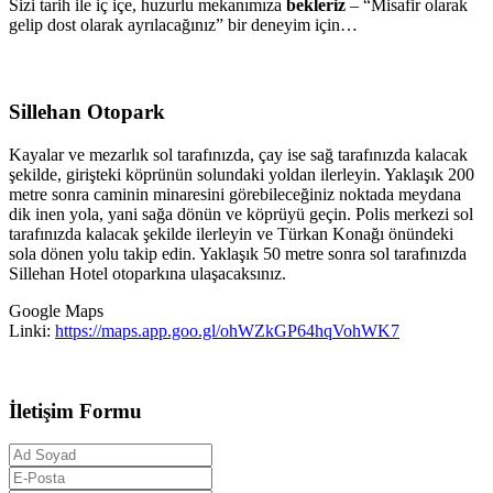
Sizi tarih ile iç içe, huzurlu mekanımıza
bekleriz
– “Misafir olarak
gelip dost olarak ayrılacağınız” bir deneyim için…
Sillehan Otopark
Kayalar ve mezarlık sol tarafınızda, çay ise sağ tarafınızda kalacak
şekilde, girişteki köprünün solundaki yoldan ilerleyin. Yaklaşık 200
metre sonra caminin minaresini görebileceğiniz noktada meydana
dik inen yola, yani sağa dönün ve köprüyü geçin. Polis merkezi sol
tarafınızda kalacak şekilde ilerleyin ve Türkan Konağı önündeki
sola dönen yolu takip edin. Yaklaşık 50 metre sonra sol tarafınızda
Sillehan Hotel otoparkına ulaşacaksınız.
Google Maps
Linki:
https://maps.app.goo.gl/ohWZkGP64hqVohWK7
İletişim Formu