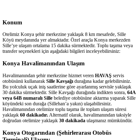
Konum
Otelimiz Konya şehir merkezine yaklaşık 8 km mesafede, Sille
Köyü meydanında yer almaktadır. Özel araçla Konya merkezden
Sille’ye ulaşım ortalama 15 dakika sürmektedir. Toplu taşıma veya
transfer seçenekleri için aşağıdaki bilgileri inceleyebilirsiniz:
Konya Havalimanından Ulaşım
Havalimanından şehir merkezine hizmet veren
HAVAŞ
servis
otobüsünü kullanarak
Sille Kavşağı
durağına kadar gelebilirsiniz.
Bu yolculuk uçak iniş saatlerine göre ayarlanmış servisle yaklaşık
30 dakika sürmektedir. Sille Kavşağı durağında indikten sonra,
64A
veya 64B numaralı Sille
belediye otobüsüne aktarma yaparak Sille
köyündeki son durağa (Sillehan’a yakın) ulaşabilirsiniz.
Havalimanından otelimize toplu taşıma ile toplam ulaşım süresi
yaklaşık
60 dakikadır.
Alternatif olarak, havalimanından taksiyle
doğrudan otelimize yaklaşık
30 dakikada
ulaşmanız mümkündür.
Konya Otogarından (Şehirlerarası Otobüs
Terminali) Ulaşım: