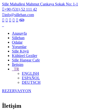
Sille Mahallesi Mahmut Çankaya Sokak No: 1-1
+90 (531) 52 111 42
info@sillehan.com
Anasayfa
Sillehan
Odalar
Yorumlar
Sille Köyü
Kültürel Geziler
Sille Hangar Cafe
İletişim
TR
ENGLISH
ESPAÑOL
DEUTSCH
REZERVASYON
İletişim