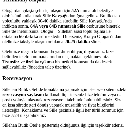
Otogardan çıkışta şehir içi ulaşım için
52A
numaralı belediye
otobüsünü kullanarak
Sille Kavşağı
durağına geliniz. Bu ilk etap
yolculuğu yaklaşık 30-40 dakika sürebilir. Sille Kavşağı’nda
indikten sonra,
64A veya 64B numaralı Sille
otobüsüne binerek
Sille’de inebilirsiniz. Otogar – Sillehan arası toplu taşıma ile
ortalama
60 dakika
sürmektedir. Dilerseniz, Konya Otogarı’ndan
otelimize taksiyle ulaşım ortalama
20-25 dakika
sürer.
Otelimize ulaşım konusunda yardıma ihtiyaç duyarsanız, bize
belirtilen telefon numaralarından ulaşmaktan çekinmeyiniz.
Transfer
ve
özel karşılama
hizmetleri konusunda da destek
sağlayabiliriz (önceden talep üzerine).
Rezervasyon
Sillehan Butik Otel’de konaklama yapmak için ister web sitemizdeki
rezervasyon sayfasını
kullanabilir, isterseniz bize telefon veya e-
posta yoluyla ulaşarak rezervasyon talebinde bulunabilirsiniz. Size
en kısa sürede geri dönüş yaparak müsaitlik ve fiyat bilgilerini
ileteceğiz. Konaklama ve Sille gezinizle ilgili her türlü sorunuz için
bize 7/24 ulaşabilirsiniz.
Sillehan Butik Otel’e göstermiş olduğunuz ilgi için teşekkür ederiz.