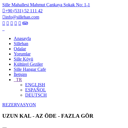
Sille Mahallesi Mahmut Çankaya Sokak No: 1-1
+90 (531) 52 111 42
info@sillehan.com
Anasayfa
Sillehan
Odalar
Yorumlar
Sille Köyü
Kültürel Geziler
Sille Hangar Cafe
İletişim
TR
ENGLISH
ESPAÑOL
DEUTSCH
REZERVASYON
UZUN KAL - AZ ÖDE - FAZLA GÖR